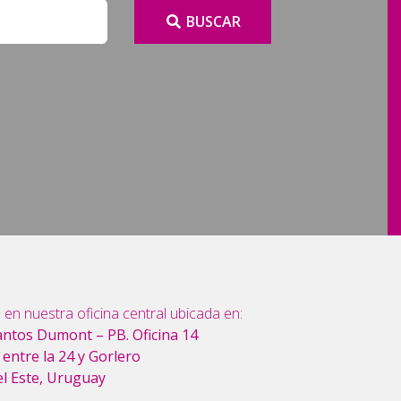
 en nuestra oficina central ubicada en:
antos Dumont – PB. Oficina 14
, entre la 24 y Gorlero
el Este, Uruguay