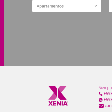
Siempre
+598
+598
con