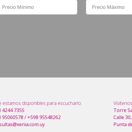
 estamos disponibles para escucharlo.
Visítenos
 4244 7355
Torre S
 95060578
/
+598 95548262
Calle 30
sultas@xenia.com.uy
Punta d