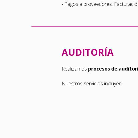
- Pagos a proveedores. Facturació
AUDITORÍA
Realizamos
procesos de auditor
Nuestros servicios incluyen:
- Diagnósticos contables y fiscales.
- Auditoría de estados financieros.
- Auditoría de saldos específicos.
- Supervisión contable.
- Inventarios físicos.
- Análisis de sistemas de control in