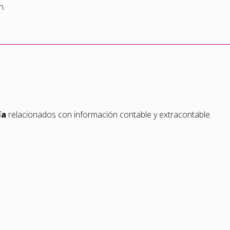
n.
ía
relacionados con información contable y extracontable.
terno.