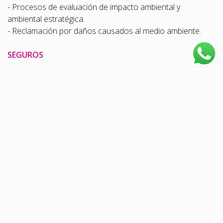
- Procesos de evaluación de impacto ambiental y
ambiental estratégica.
- Reclamación por daños causados al medio ambiente.
SEGUROS
- Asesoramiento en coberturas, riesgos y contratos de
seguros.
- Atención, gestión y reclamo de siniestros.
- Seguro Obligatorio de Automóviles (SOA).
NOTARIAL
- Servicios tradicionales (certificados, poderes,
declaratorias, actas de comprobación, etc.).
- Confección de contratos de arrendamiento, boletos de
reserva, compromisos de compraventas y compraventas.
- Constitución de urbanizaciones, fideicomisos
inmobiliarios, condo-hoteles.