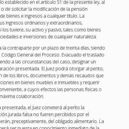
 establecido en el artículo 51 de la presente ley, al
de solicitar la modificación de la pensión
de bienes e ingresos a cualquier título. La
s ingresos ordinarios y extraordinarios,
 los tuviere, su activo y pasivo, tales como bienes
ociedades e inversiones de cualquier naturaleza.
 la contraparte por un plazo de treinta días, siendo
del Código General del Proceso. Evacuado el traslado
diendo a las circunstancias del caso, designar un
aración presentada. El Juez podrá otorgar al perito,
ción de los libros, documentos y demás recaudos que
cciones en bienes muebles e inmuebles y requerir
nveniente, a cuyos efectos las personas físicas o
u máxima colaboración.
presentada, el Juez cometerá al perito la
ón jurada falsa no fueren percibidos por el
serán, preceptivamente, del obligado alimentario. La
berá ser puesta en conocimiento inmediato de la