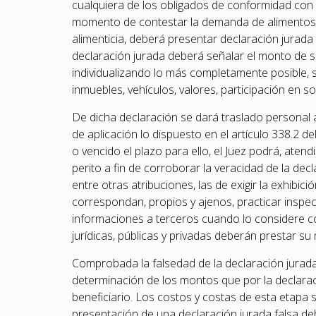
cualquiera de los obligados de conformidad con lo
momento de contestar la demanda de alimentos o 
alimenticia, deberá presentar declaración jurada 
declaración jurada deberá señalar el monto de su
individualizando lo más completamente posible, si
inmuebles, vehículos, valores, participación en s
De dicha declaración se dará traslado personal a
de aplicación lo dispuesto en el artículo 338.2 
o vencido el plazo para ello, el Juez podrá, aten
perito a fin de corroborar la veracidad de la decl
entre otras atribuciones, las de exigir la exhibi
correspondan, propios y ajenos, practicar inspe
informaciones a terceros cuando lo considere co
jurídicas, públicas y privadas deberán prestar s
Comprobada la falsedad de la declaración jurada 
determinación de los montos que por la declaraci
beneficiario. Los costos y costas de esta etapa 
presentación de una declaración jurada falsa de