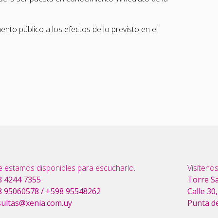
to público a los efectos de lo previsto en el
 estamos disponibles para escucharlo.
Visítenos
 4244 7355
Torre S
 95060578
/
+598 95548262
Calle 30
ultas@xenia.com.uy
Punta d