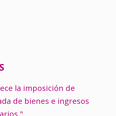
La Firma
Servicios
S
lece la imposición de
ada de bienes e ingresos
arios."