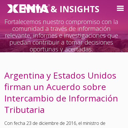
NEWS & INSIGHTS
Tog
nav
Fortalecemos nuestro compromiso con la
comunidad a través de información
relevante, informes e investigaciones que
puedan contribuir a tomar decisiones
oportunas y acertadas.
Argentina y Estados Unidos
firman un Acuerdo sobre
Intercambio de Información
Tributaria
Con fecha 23 de diciembre de 2016, el ministro de