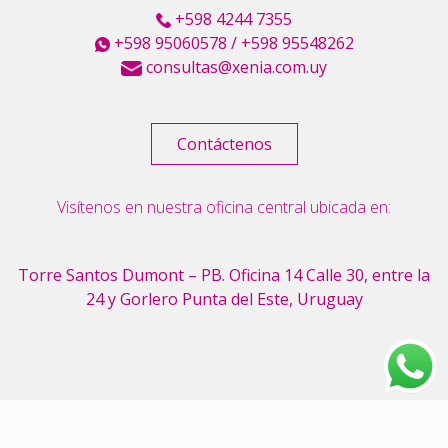
+598 4244 7355
+598 95060578
/
+598 95548262
consultas@xenia.com.uy
Contáctenos
Visítenos en nuestra oficina central ubicada en:
Torre Santos Dumont – PB. Oficina 14
Calle 30, entre la
24 y Gorlero
Punta del Este, Uruguay
© XENIA, Copyright 2023 – All rights reserved. – www.xenia.com.uy